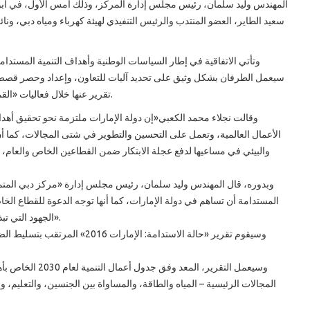
المهندس وليد سلمان، رئيس مجلس إدارة المركز، وذلك أمس الأول، في أبو
سعيد الطاير، العضو المنتدب والرئيس التنفيذي لهيئة كهرباء ومياه دبي، 
سيعمل الطرفان بشكل وثيق على تحديد آليات للتعاون، وإعداد وحصر قصص ن
تقرير عنها خلال فعاليات «القمة العالمية للحكومات» المزمع انعقادها في شهر فبراير/‏ شباط 2016.
وقالت نجلاء محمد الكعبي«إن دولة الإمارات ملتزمة نحو تحقيق أهداف 
الأعمال العالمية، وتعمل على التحسين والتطوير في شتى المجالات، كما أن 
والبيئي في مساعيها لدفع عجلة الابتكار ضمن القطاعين الخاص والعام، 
وبدوره، قال المهندس وليد سلمان، رئيس مجلس إدارة «مركز دبي المتمي
المستدامة أن تساهم في دولة الإمارات، كما أنها توجه الدعوة للقطاع ال
الجهود التي تبذلها الدولة في إطار تحليل التحديات والحلول ضمن المجالات الرئيسية».
وسيقوم تقرير «حالة الاستدامة: ا
وسيعمل التقرير، 
المجالات الرئيسية – المياه والطاقة، والمساواة بين الجنسين، والتعليم، و