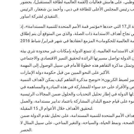
ظبي، على هامش فعاليات (القمة العالمية لطاقة المستقبل)، بحضور
Case
READ
ونائب رئيس المجلس الأعلى للطاقة في دبي، وأحمد بن شعفار، الرئيس
Studies
MORE
التنفيذي لشركة امباور.
/
Projects
وتأتي الاتفاقية في إطار السياسات الوطنية وأهداف التنمية المستدامة ال17 التي حددها «مؤتمر قمة الأمم المتحدة للتنمية المستدامة»، إذ
جاح أهداف الاستدامة ذات الصلة، والذي من المتوقع أن يتم إطلاق
Media
Center
الاستدامة العالمية، إذ تتمتع الدولة بإمكانات غير محدودة تثري بيئة
Competencies
الدولة تواصل مسيرتها الرائدة لتحقيق التميز الاقتصادي والاجتماعي
وتمثل مذكرة التفاهم هذه خطوةً للأمام في سبيل الوصول إلى المهمة
Events
الأكبر على النحو المبين من قبل حكومة دولة الإمارات.
ز لضبط الكربون»: «توضح مذكرة التفاهم كيف يمكن لأهداف التنمية
خاص والأفراد على حد سواء للمشاركة في هذه المبادرة والمساهمة في
لإمارات 2016» المرتقب بتسليط الضوء على قيام جميع البلدان المشاركة باعتماد تدابير مستدامة، والعمل
لتحقيق الأهداف خلال الأعوام ال 15 المقبلة.
المعد وفق جدول أعمال التنمية لعام 2030 الخاص بأهداف الأمم المتحدة للتنمية المستدامة، على تحليل تقدم الدولة ضمن
الصحة، ونمط الحياة، والسياحة، والتغير المناخي، على سبيل المثال لا
الحصر.