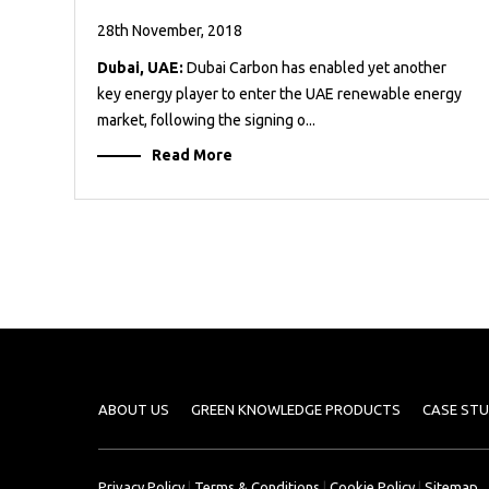
28th November, 2018
Dubai, UAE:
Dubai Carbon has enabled yet another
key energy player to enter the UAE renewable energy
market, following the signing o...
Read More
ABOUT US
GREEN KNOWLEDGE PRODUCTS
CASE STU
Privacy Policy
|
Terms & Conditions
|
Cookie Policy
|
Sitemap